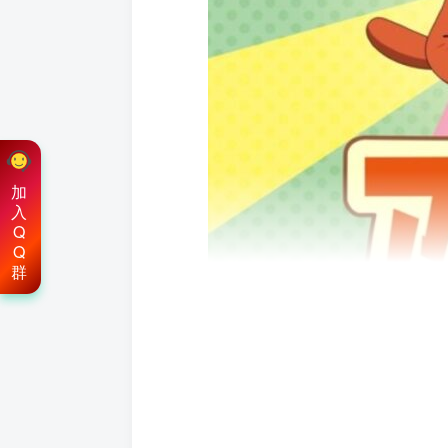
加
入
Q
Q
群