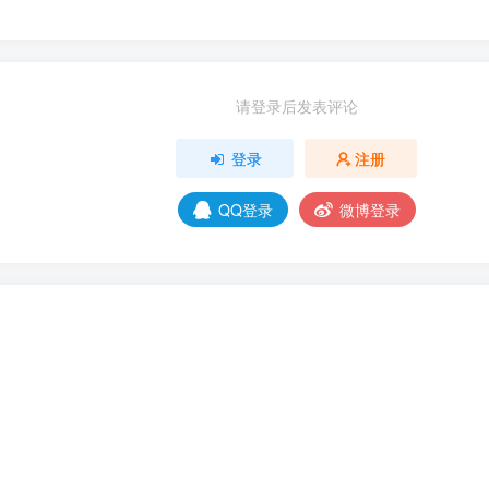
 周年纪念关键视觉图
 日至 2006 年 9 月 26 日在东京电视台系列频道播出，全剧共 
而来的神秘动物们共同生活的日常故事。其原作漫画曾在《Ribon
请登录后发表评论
，兔子伊约由宍户留美配音，熊猫伊萨由佐藤优子配音，熊健太
am Jongsik（南钟植）担任，故事构成由古川裕负责，动画
登录
注册
QQ登录
微博登录