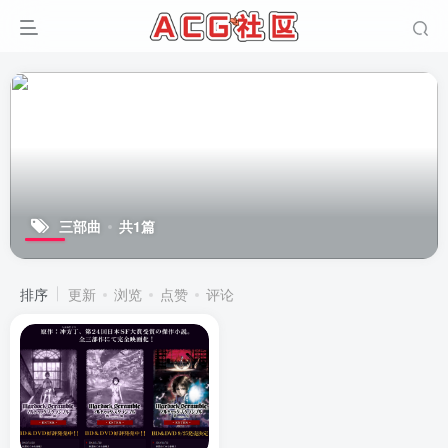
三部曲
共1篇
排序
更新
浏览
点赞
评论