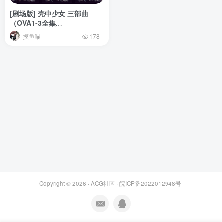
[剧场版] 壳中少女 三部曲
（OVA1-3全集
_BDRIP_720P）
摸鱼喵
178
Copyright © 2026 ·
ACG社区
·
皖ICP备2022012948号