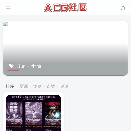
圧縮
共1篇
排序
更新
浏览
点赞
评论