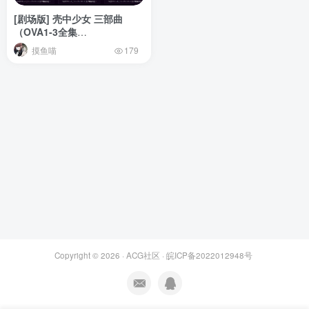
[剧场版] 壳中少女 三部曲
（OVA1-3全集
_BDRIP_720P）
摸鱼喵
179
Copyright © 2026 ·
ACG社区
·
皖ICP备2022012948号