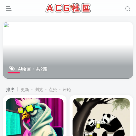
AI绘画
共2篇
排序
更新
浏览
点赞
评论