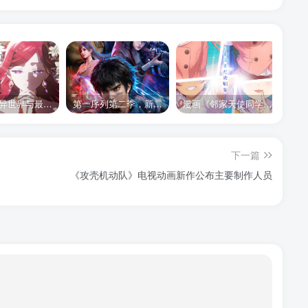
《悲叹的异世界与最强外道最终 BOSS 女王为子民奉献一切》第二季 公布全新声优组合、制作阵容及首支宣传 PV
第一序列第二季，新的故事，新的内容，新的征程，2026年下半年bilibili独家播出，敬请期待。
漫画《邻家天使同学不会与我坠入爱河》将于 2026 年改编为电视动画
下一篇
《攻壳机动队》电视动画新作公布主要制作人员