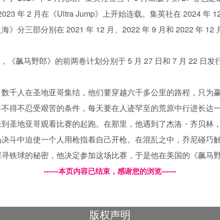
 年 2 月在《Ultra Jump》上开始连载。集英社在 2024 
2021 年 12 月、2022 年 9 月和 2022 年 12 月在网飞（
，《飙马野郎》的前两卷计划分别于 5 月 27 日和 7 月 22 日发
。数千人在圣地亚哥集结，他们要穿越六千多公里的路程，只为
将不得不忍受艰苦的条件，每天要在人迹罕至的荒原中行进长达
来到圣地亚哥观看比赛的起跑。在那里，他遇到了杰洛・齐贝林
场决斗中迫使一个人用枪指着自己开枪。在混乱之中，乔尼碰巧
探寻铁球的秘密，他决定参加这场比赛，于是他在美国的《飙马
------本页内容已结束，感谢您的浏览------
版权声明