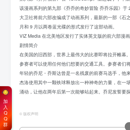
该漫画系列的第九部《乔乔的奇妙冒险 乔乔乐园》于 2023
大卫社将前六部改编成了动画系列，最新的一部《石之海》分三部分别在 
月和 9 月以两卷蓝光碟的形式发行了这部动画。
VIZ Media 在北美地区发行了实体英文版的前六部漫画
剧情简介
在美国的旧西部，世界上最伟大的比赛即将拉开帷幕
参赛者可以使用任何他们想要的交通工具。参赛者们
年轻的乔尼・乔斯达曾是一名残废的前赛马选手，他
杰洛使用其中一颗铁球释放出一种神奇的力量，在一
涌动，让他在两年后第一次能够站起来。乔尼发誓要
加
入
Q
©
版权声明
Q
群