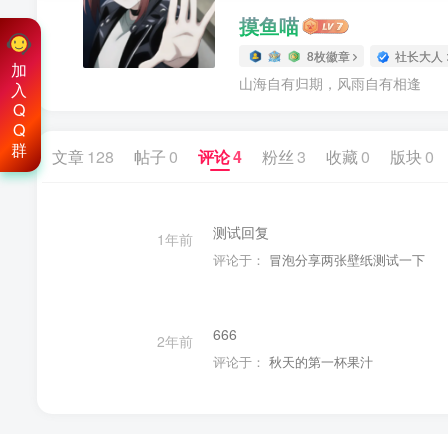
摸鱼喵
8枚徽章
社长大人
加
山海自有归期，风雨自有相逢
入
Q
Q
群
文章
128
帖子
0
评论
4
粉丝
3
收藏
0
版块
0
测试回复
1年前
评论于：
冒泡分享两张壁纸测试一下
666
2年前
评论于：
秋天的第一杯果汁