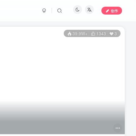
创作
39.9W+
1343
3