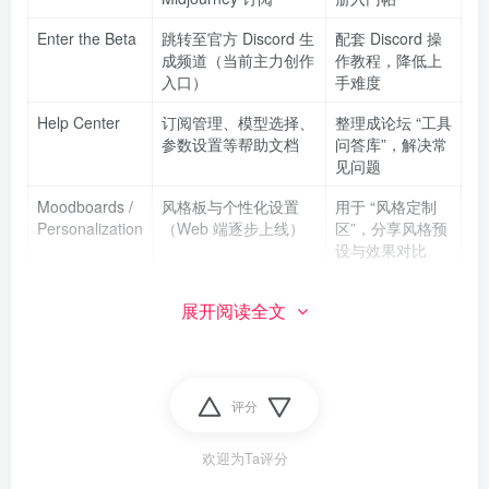
Enter the Beta
跳转至官方 Discord 生
配套 Discord 操
成频道（当前主力创作
作教程，降低上
入口）
手难度
Help Center
订阅管理、模型选择、
整理成论坛 “工具
参数设置等帮助文档
问答库”，解决常
见问题
Moodboards /
风格板与个性化设置
用于 “风格定制
Personalization
（Web 端逐步上线）
区”，分享风格预
设与效果对比
展开阅读全文
快速使用步骤（论坛教程简化版）
访问官网点击 Get Started，用 Discord/Google 注册
并绑定 Midjourney 订阅（基础版约 10 美元 / 月
评分
起）。
欢迎为Ta评分
进入 Beta 跳转 Discord，在 #image-generation 频