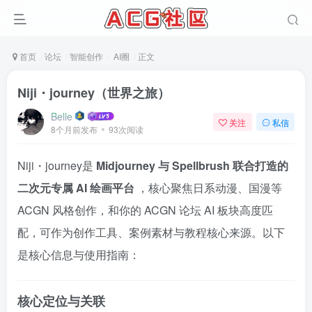
首页
论坛
智能创作
AI圈
正文
Niji・journey（世界之旅）
Belle
关注
私信
8个月前发布
93次阅读
Niji・journey是
Midjourney 与 Spellbrush 联合打造的
二次元专属 AI 绘画平台
，核心聚焦日系动漫、国漫等
ACGN 风格创作，和你的 ACGN 论坛 AI 板块高度匹
配，可作为创作工具、案例素材与教程核心来源。以下
是核心信息与使用指南：
核心定位与关联