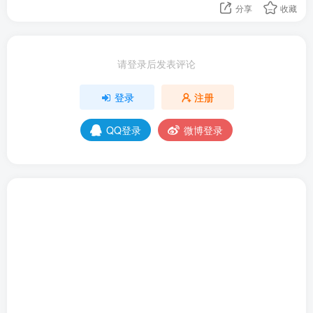
分享
收藏
道用
+ 提示词 +
生成图像。
/imagine
--niji 6
用 U 键放大、V 键变体、
调比例、
--ar
--
请登录后发表评论
控风格化，生成后下载分享。
stylize
Web 端可查看作品库、管理订阅，后续会开放更多
登录
注册
直接创作功能。
QQ登录
微博登录
论坛落地建议
教程区：置顶注册 / 登录步骤、Discord 频道指引、
提示词模板（含 Niji 6 专属关键词）、参数组合示
例。
作品展示区：鼓励用户带提示词 / 参数发布作品，设
置 “Niji 6 每周精选”，提升互动。