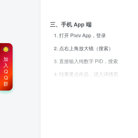
三、手机 App 端
打开 Pixiv App，登录
点右上角放大镜（搜索）
加
直接输入纯数字 PID，搜索
入
Q
结果里点作品，进入详情页
Q
群
四、第三方直链（不用翻墙 / 登录
适合只想快速看原图、不想登 P 站的情
1）shturl.c（常用）
格式：