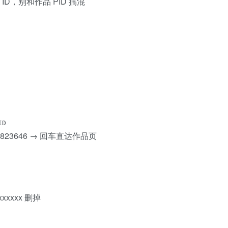
 ID，别和作品 PID 搞混
ID
ks/116823646 → 回车直达作品页
xxxxxx 删掉