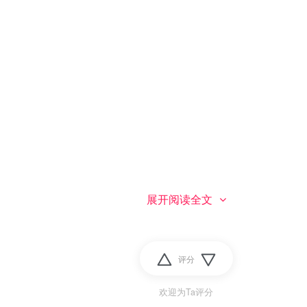
，看原图）
展开阅读全文
况：
评分
欢迎为Ta评分