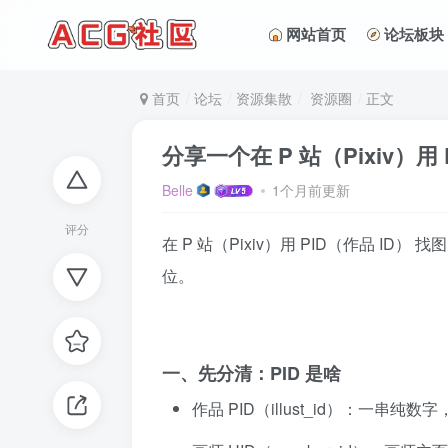
网站首页
论坛板块
首页
论坛
资源集散
资源圈
正文
分享一个在 P 站（Pixiv）用
Belle
1个月前更新
评分
在 P 站（Pixiv）用 PID（作品 
位。
一、先分清：PID 是啥
作品 PID（illust_id）：一串纯数字