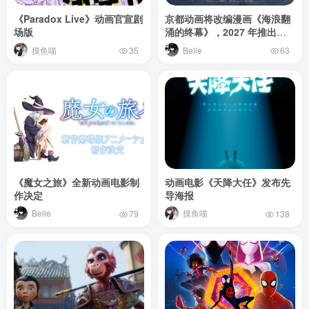
《Paradox Live》动画官宣剧
京都动画将改编漫画《海浪翻
场版
涌的终幕》，2027 年推出剧
场版
摸鱼喵
Belle
35
63
《魔女之旅》全新动画电影制
动画电影《天降大任》发布先
作决定
导海报
Belle
摸鱼喵
79
138