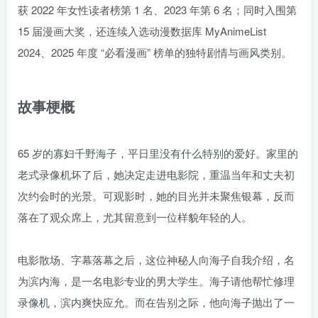
获 2022 年女性读者榜第 1 名、2023 年第 6 名；同时入围第
15 届漫画大奖，还连续入选动漫数据库 MyAnimeList
2024、2025 年度 “必看漫画” 榜单的独特剧情与画风类别。
故事梗概
65 岁的寡妇千野海子，平日里没有什么特别的爱好。家里的
老式录像机坏了后，她决定走进电影院，重温当年和丈夫初
次约会时的光景。可观影时，她的目光并未聚焦银幕，反而
落在了观众席上，尤其留意到一位样貌年轻的人。
电影散场、字幕落幕之后，这位神秘人向海子自我介绍，名
为滨内海，是一名电影专业的男大学生。海子请他帮忙修理
录像机，滨内爽快应允。而在告别之际，他向海子抛出了一