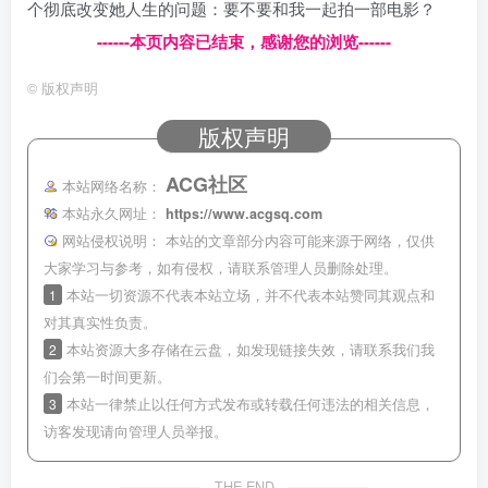
个彻底改变她人生的问题：要不要和我一起拍一部电影？
------本页内容已结束，感谢您的浏览------
©
版权声明
版权声明
ACG社区
本站网络名称：
本站永久网址：
https://www.acgsq.com
网站侵权说明：
本站的文章部分内容可能来源于网络，仅供
大家学习与参考，如有侵权，请联系管理人员删除处理。
1
本站一切资源不代表本站立场，并不代表本站赞同其观点和
对其真实性负责。
2
本站资源大多存储在云盘，如发现链接失效，请联系我们我
们会第一时间更新。
3
本站一律禁止以任何方式发布或转载任何违法的相关信息，
访客发现请向管理人员举报。
THE END