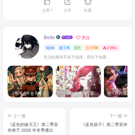
点赞
7
分享
收藏
Belle
关注
84
176
1
1756
2.6W+
生活的真谛不在于选择，而在于热爱。
《地缚少年花子君 2》宣布推出续集，将于 2025 年夏季播出
《悲叹的异世界与最强外道最终 BOSS 女王为子民奉献一切》第二季 公布全新声优组合、制作阵容及首支宣传 PV
上一篇
下一篇
《蓝色的破灭王》第二季宣
《蓝色箱子》第二季宣布
布将于 2026 年冬季播出