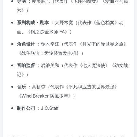
导演
：樱美胜志（代表作《飞翔的魔女》《爱丽丝与藏
六》）
系列构成・剧本
：大野木宽（代表作《蓝色档案》动
画、《钢之炼金术师 FA》）
角色设计
：铃木幸江（代表作《月光下的异世界之旅》
《战斗联盟：齿轮装置发电机》）
音响监督
：岩浪美和（代表作《七人魔法使》《幼女战
记》）
音乐
：高桥谅（代表作《平凡职业造就世界最强》
《Wind Breaker 防風少年》）
制作公司
：J.C.Staff