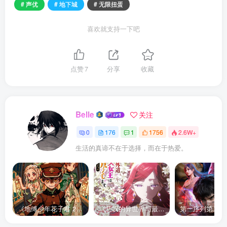
# 声优
# 地下城
# 无限扭蛋
喜欢就支持一下吧
点赞
7
分享
收藏
Belle
关注
0
176
1
1756
2.6W+
生活的真谛不在于选择，而在于热爱。
《地缚少年花子君 2》宣布推出续集，将于 2025 年夏季播出
《悲叹的异世界与最强外道最终 BOSS 女王为子民奉献一切》第二季 公布全新声优组合、制作阵容及首支宣传 PV