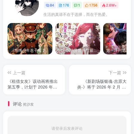
84
176
1
1756
2.6W+
生活的真谛不在于选择，而在于热爱。
《地缚少年花子君 2》宣布推出续集，将于 2025 年夏季播出
《悲叹的异世界与最强外道最终 BOSS 女王为子民奉献一切》第二季 公布全新声优组合、制作阵容及首支宣传 PV
上一篇
下一篇
《租借女友》该动画将推出
《新剧场版银魂-吉原大
第五季，计划于 2026 年首
炎-》将于 2026 年 2 月 13
播。
日星期五上映
评论
抢沙发
请登录后发表评论