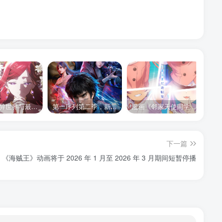
《悲叹的异世界与最强外道最终 BOSS 女王为子民奉献一切》第二季 公布全新声优组合、制作阵容及首支宣传 PV
第一序列第二季，新的故事，新的内容，新的征程，2026年下半年bilibili独家播出，敬请期待。
漫画《邻家天使同学不会与我坠入爱河》将于 2026 年改编为电视动画
下一篇
《海贼王》动画将于 2026 年 1 月至 2026 年 3 月期间短暂停播