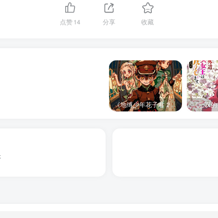
点赞
14
分享
收藏
《地缚少年花子君 2》宣布推出续集，将于 2025 年夏季播出
映