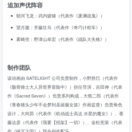
追加声优阵容
朝河飞龙：武内骏辅（代表作《废渊战鬼》）
望月胧：齐藤壮马（代表作《奇巧计程车》）
雾崎兜：野津山幸宏（代表作《战队大失格》）
制作团队
该动画由 SATELIGHT 公司负责制作，小野胜巳（代表作
《骸骨骑士大人异世界冒险中》）担任导演，吉田伸（代表
作《Sacred Seven》）负责系列构成，大熊二郎（代表作
《青春猪头少年不会梦到圣诞服女孩》作画监督）负责角色
设计，大间昴（代表作《机动战士高达 水星的魔女》）、斋
藤达彦（代表作《我要【招架】一切》）、金松宪策（代表
作《破灭之国》）联合创作配乐。