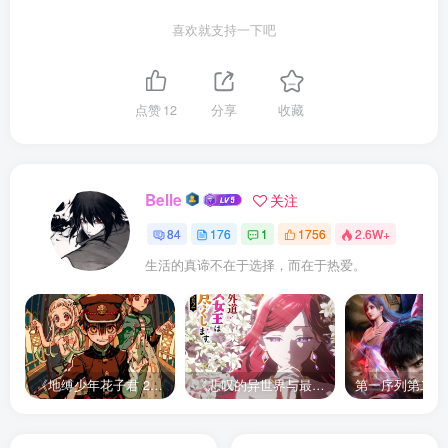
喜欢就支持一下吧
点赞
12
分享
收藏
Belle
关注
84
176
1
1756
2.6W+
生活的真谛不在于选择，而在于热爱。
《地缚少年花子君 2》宣布推出续集，将于 2025 年夏季播出
《悲叹的异世界与最强外道最终 BOSS 女王为子民奉献一切》第二季 公布全新声优组合、制作阵容及首支宣传 PV