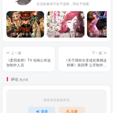
生活的真谛不在于选择，而在于热爱。
《地缚少年花子君 2》宣布推出续集，将于 2025 年夏季播出
《悲叹的异世界与最强外道最终 BOSS 女王为子民奉献一切》第二季 公布全新声优组合、制作阵容及首支宣传 PV
上一篇
下一篇
《柔弱老师》TV 动画公布追
《关于我转生变成史莱姆这
加制作人员
档事》第四季 公开制作阵
容、主题曲及首支 PV
评论
抢沙发
请登录后发表评论
登录
注册