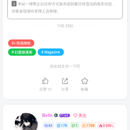
3
本站一律禁止以任何方式发布或转载任何违法的相关信息，
访客发现请向管理人员举报。
THE END
快讯情报
# 幻悬疑漫画
# Magazine
喜欢就支持一下吧
点赞
10
分享
收藏
Belle
关注
84
176
1
1756
2.6W+