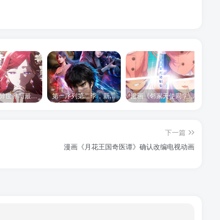
《悲叹的异世界与最强外道最终 BOSS 女王为子民奉献一切》第二季 公布全新声优组合、制作阵容及首支宣传 PV
第一序列第二季，新的故事，新的内容，新的征程，2026年下半年bilibili独家播出，敬请期待。
漫画《邻家天使同学不会与我坠入爱河》将于 2026 年改编为电视动画
下一篇
漫画《月花王国奇医谭》确认改编电视动画