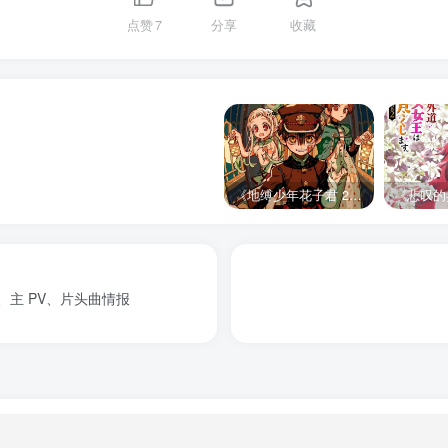
点赞
7
分享
收藏
《地缚少年花子君 2》宣布推出续集，将于 2025 年夏季播出
、主 PV、片头曲情报