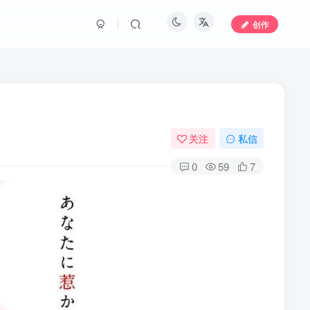
创作
关注
私信
0
59
7