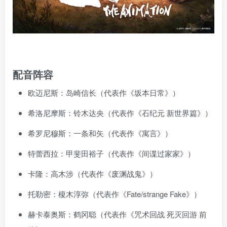
配音阵容
欧迈尼斯：岛崎信长（代表作《坂本日常》）
希洛尼摩斯：铃木达央（代表作《石纪元 新世界篇》）
希罗尼穆斯：一条和矢（代表作《寓言》）
特蕾西拉：甲斐田裕子（代表作《间谍过家家》）
卡隆：高木涉（代表作《废渊战鬼》）
托勒密：榎木淳弥（代表作《Fate/strange Fake》）
赫卡泰奥斯：鹤冈聪（代表作《咒术回战 死灭回游 前