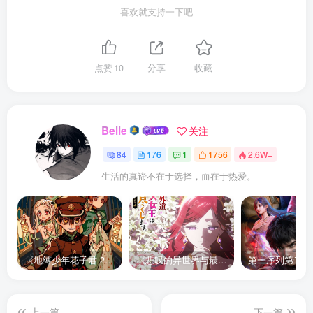
喜欢就支持一下吧
点赞
10
分享
收藏
Belle
关注
84
176
1
1756
2.6W+
生活的真谛不在于选择，而在于热爱。
《地缚少年花子君 2》宣布推出续集，将于 2025 年夏季播出
《悲叹的异世界与最强外道最终 BOSS 女王为子民奉献一切》第二季 公布全新声优组合、制作阵容及首支宣传 PV
上一篇
下一篇