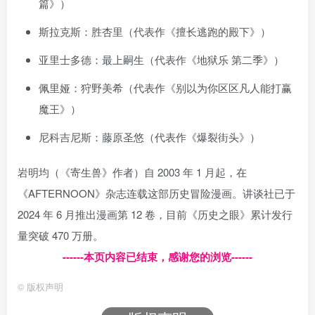
篇》）
斯拉克斯：胜杏里（代表作《擅长逃跑的殿下》）
亚里士多德：最上嗣生（代表作《地狱乐 第二季》）
佩里娅：狩野美希（代表作《别以为你区区凡人能打赢
魔王》）
尼科吉尼斯：藤原圣悠（代表作《爆裂街头》）
岩明均（《寄生兽》作者）自 2003 年 1 月起，在
《AFTERNOON》杂志连载这部历史冒险漫画。讲谈社已于
2024 年 6 月推出漫画第 12 卷，目前《历史之眼》累计发行
量突破 470 万册。
------本页内容已结束，感谢您的浏览------
©
版权声明