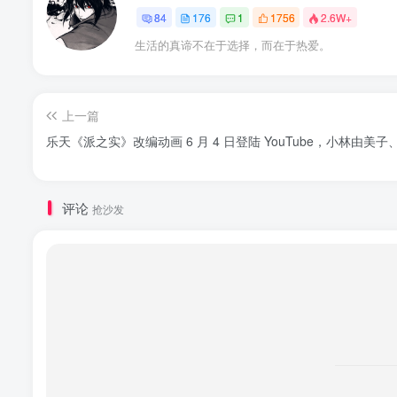
84
176
1
1756
2.6W+
生活的真谛不在于选择，而在于热爱。
上一篇
乐天《派之实》改编动画 6 月 4 日登陆 YouTube，小林由美
评论
抢沙发