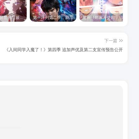
《悲叹的异世界与最强外道最终 BOSS 女王为子民奉献一切》第二季 公布全新声优组合、制作阵容及首支宣传 PV
第一序列第二季，新的故事，新的内容，新的征程，2026年下半年bilibili独家播出，敬请期待。
漫画《邻家天使同学不会与我坠入爱河》将于 2026 年改编为电视动画
下一篇
《入间同学入魔了！》第四季 追加声优及第二支宣传预告公开