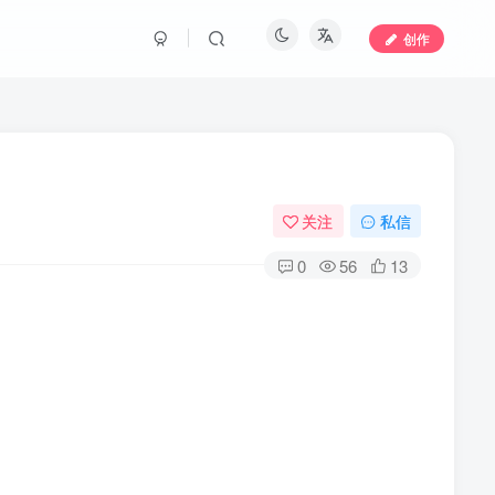
创作
关注
私信
0
56
13