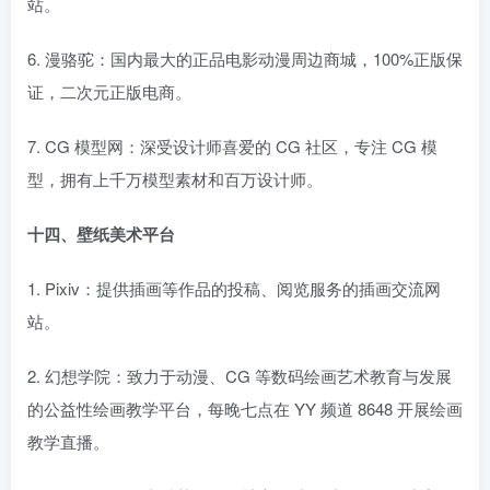
站。
6. 漫骆驼：国内最大的正品电影动漫周边商城，100%正版保
证，二次元正版电商。
7. CG 模型网：深受设计师喜爱的 CG 社区，专注 CG 模
型，拥有上千万模型素材和百万设计师。
十四、壁纸美术平台
1. Pixiv：提供插画等作品的投稿、阅览服务的插画交流网
站。
2. 幻想学院：致力于动漫、CG 等数码绘画艺术教育与发展
的公益性绘画教学平台，每晚七点在 YY 频道 8648 开展绘画
教学直播。