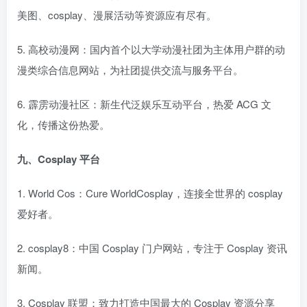
美图、cosplay、漫展活动等资源应有尽有。
5. 高校动漫网：国内首个以大学动漫社团为主体用户群的动
漫类综合信息网站，为社团提供交流与服务平台。
6. 霹雳动漫社区：新生代泛娱乐互动平台，热爱 ACG 文
化，传播这份热爱。
九、Cosplay 平台
1. World Cos：Cure WorldCosplay，连接全世界的 cosplay
爱好者。
2. cosplay8：中国 Cosplay 门户网站，专注于 Cosplay 资讯
新闻。
3. Cosplay 联盟：致力打造中国最大的 Cosplay 资源分享