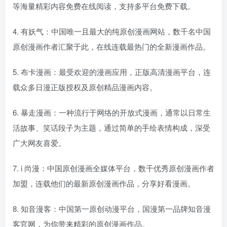
等海量精彩内容免费在线阅读，支持多平台免费下载。
4. 有妖气：中国唯一且最大的纯原创漫画网站，数千名中国
原创漫画作者汇聚于此，在线连载最热门的全新漫画作品。
5. 布卡漫画：最受欢迎的漫画应用，正版高清漫画平台，连
载众多日漫正版授权及原创精品漫画内容。
6. 暴走漫画：一种流行于网络的开放式漫画，通常以日常生
活故事、笑话段子为主题，通过简单的手绘表情构成，深受
广大网友喜爱。
7. i 尚漫：中国原创漫画全媒体平台，数千优秀原创漫画作者
加盟，连载他们的最新原创漫画作品，分享好看漫画。
8. 知音漫客：中国第一原创动漫平台，国漫第一品牌知音漫
客官网，为你带来精彩的原创漫画作品。