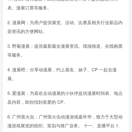
表、漫展订票等服务。
2. 漫展网：为用户提供展览、活动、比赛及相关行业新品内
容资讯的方便网站。
3. 野菊漫展：提供最新最全漫展资讯、现场报道、在线购票
等服务。
4. 漫展吧：分享动漫展，约上基友、妹子、CP 一起去漫
展。
5. 爱漫展：为喜欢去动漫展的小伙伴提供漫展时间表、地点
及内容，助你找到喜爱的 CP。
6. 广州萤火虫：广州萤火虫动漫游戏嘉年华，致力于大型动
漫游戏展览的组织、策划与推广业务。 十一、直播平台 1.