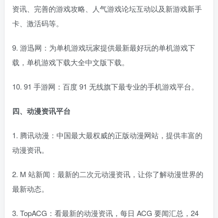
资讯、完善的游戏攻略、人气游戏论坛互动以及新游戏新手
卡、激活码等。
9. 游迅网：为单机游戏玩家提供最新最好玩的单机游戏下
载，单机游戏下载大全中文版下载。
10. 91 手游网：百度 91 无线旗下最专业的手机游戏平台。
四、动漫资讯平台
1. 腾讯动漫：中国最大最权威的正版动漫网站，提供丰富的
动漫资讯。
2. M 站新闻：最新的二次元动漫资讯，让你了解动漫世界的
最新动态。
3. TopACG：看最新的动漫资讯，每日 ACG 要闻汇总，24