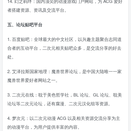
14. 幻之羁绊：国内顶尖的动漫游戏门户网站，为 ACG 爱好
者搭建资源、资讯及交流平台。
五、论坛贴吧平台
1. 百度贴吧：全球最大的中文社区，以兴趣主题聚合志同道
合者的互动平台，二次元相关贴吧众多，是交流分享的好去
处。
2. 艾泽拉斯国家地理：魔兽世界论坛，是中国大陆唯一一家
魔兽世界爱好者网站之一。
3. 二次元在线：耽于美色哲学社，BL 论坛、GL 论坛、耽美
论坛等二次元论坛，还有腐漫、二次元汉化组等资源。
4. 梦次元：以二次元动漫 ACG 以及相关资源交流分享为主
的动漫平台，为用户提供丰富的内容。