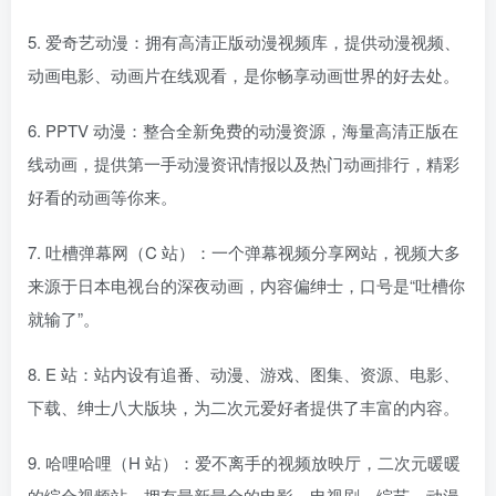
5. 爱奇艺动漫：拥有高清正版动漫视频库，提供动漫视频、
动画电影、动画片在线观看，是你畅享动画世界的好去处。
6. PPTV 动漫：整合全新免费的动漫资源，海量高清正版在
线动画，提供第一手动漫资讯情报以及热门动画排行，精彩
好看的动画等你来。
7. 吐槽弹幕网（C 站）：一个弹幕视频分享网站，视频大多
来源于日本电视台的深夜动画，内容偏绅士，口号是“吐槽你
就输了”。
8. E 站：站内设有追番、动漫、游戏、图集、资源、电影、
下载、绅士八大版块，为二次元爱好者提供了丰富的内容。
9. 哈哩哈哩（H 站）：爱不离手的视频放映厅，二次元暖暖
的综合视频站，拥有最新最全的电影、电视剧、综艺、动漫