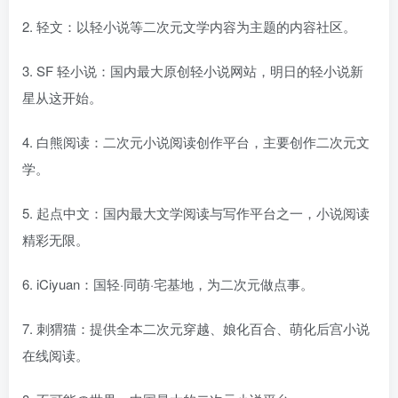
2. 轻文：以轻小说等二次元文学内容为主题的内容社区。
3. SF 轻小说：国内最大原创轻小说网站，明日的轻小说新
星从这开始。
4. 白熊阅读：二次元小说阅读创作平台，主要创作二次元文
学。
5. 起点中文：国内最大文学阅读与写作平台之一，小说阅读
精彩无限。
6. iCiyuan：国轻·同萌·宅基地，为二次元做点事。
7. 刺猬猫：提供全本二次元穿越、娘化百合、萌化后宫小说
在线阅读。