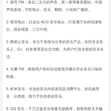
1. 猫耳 FM：来自二次元的声音，第一家弹幕音图站，中国
声优基地，可听电台、音乐、翻唱、小说和广播剧。
2. 萌否电台：社会化 ACG 音乐电台，打造属于你的动漫电
台，萌音绕梁，三日不绝。
3. 网易云音乐：专注于发现与分享的音乐产品，依托专业音
乐人、DJ、好友推荐及社交功能，为用户打造全新的音乐生
活。
4. 豆瓣 FM：根据用户喜好自动发现并播出符合音乐口味的
歌曲。
5. 虾米音乐：专业的音乐内容发现及消费平台，依托曲库
全、分类细，致力于扶持原创音乐。
6. QQ 音乐：千万正版音乐海量无损曲库，新歌热歌天天畅