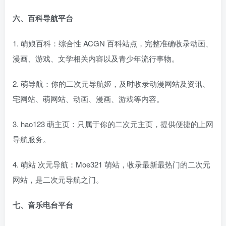
六、百科导航平台
1. 萌娘百科：综合性 ACGN 百科站点，完整准确收录动画、
漫画、游戏、文学相关内容以及青少年流行事物。
2. 萌导航：你的二次元导航姬，及时收录动漫网站及资讯、
宅网站、萌网站、动画、漫画、游戏等内容。
3. hao123 萌主页：只属于你的二次元主页，提供便捷的上网
导航服务。
4. 萌站 次元导航：Moe321 萌站，收录最新最热门的二次元
网站，是二次元导航之门。
七、音乐电台平台