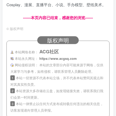
Cosplay、漫展、直播平台、小说、手办模型、壁纸美术。
------本页内容已结束，感谢您的浏览------
©
版权声明
版权声明
ACG社区
本站网络名称：
本站永久网址：
https://www.acgsq.com
网站侵权说明：
本站的文章部分内容可能来源于网络，仅供
大家学习与参考，如有侵权，请联系管理人员删除处理。
1
本站一切资源不代表本站立场，并不代表本站赞同其观点和
对其真实性负责。
2
本站资源大多存储在云盘，如发现链接失效，请联系我们我
们会第一时间更新。
3
本站一律禁止以任何方式发布或转载任何违法的相关信息，
访客发现请向管理人员举报。