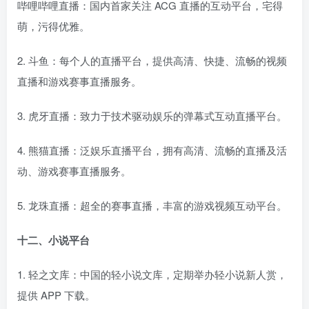
哔哩哔哩直播：国内首家关注 ACG 直播的互动平台，宅得
萌，污得优雅。
2. 斗鱼：每个人的直播平台，提供高清、快捷、流畅的视频
直播和游戏赛事直播服务。
3. 虎牙直播：致力于技术驱动娱乐的弹幕式互动直播平台。
4. 熊猫直播：泛娱乐直播平台，拥有高清、流畅的直播及活
动、游戏赛事直播服务。
5. 龙珠直播：超全的赛事直播，丰富的游戏视频互动平台。
十二、小说平台
1. 轻之文库：中国的轻小说文库，定期举办轻小说新人赏，
提供 APP 下载。