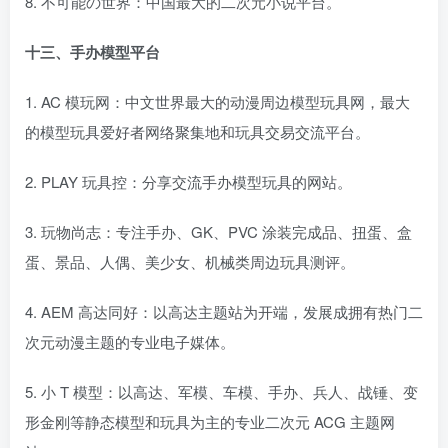
8. 不可能の世界：中国最大的二次元小说平台。
十三、手办模型平台
1. AC 模玩网：中文世界最大的动漫周边模型玩具网，最大
的模型玩具爱好者网络聚集地和玩具交易交流平台。
2. PLAY 玩具控：分享交流手办模型玩具的网站。
3. 玩物尚志：专注手办、GK、PVC 涂装完成品、扭蛋、盒
蛋、景品、人偶、美少女、机械类周边玩具测评。
4. AEM 高达同好：以高达主题站为开端，发展成拥有热门二
次元动漫主题的专业电子媒体。
5. 小 T 模型：以高达、军模、车模、手办、兵人、战锤、变
形金刚等静态模型和玩具为主的专业二次元 ACG 主题网