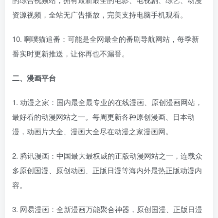
资源视频，全站无广告播放，完美支持电脑手机观看。
10. 啊噗猫追番：可能是全网最全的番剧导航网站，每季新
番实时更新推送，让你再也不漏番。
二、漫画平台
1. 动漫之家：国内最全最专业的在线漫画、原创漫画网站，
最好看的动漫网站之一。每周更新各种原创漫画、日本动
漫，动画片大全、漫画大全尽在动漫之家漫画网。
2. 腾讯漫画：中国最大最权威的正版动漫网站之一，连载众
多原创国漫、原创动画、正版日漫等海内外最热正版动漫内
容。
3. 网易漫画：全新漫画万能聚合神器，原创国漫、正版日漫