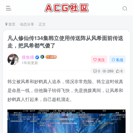
首页
动态分享
正文
凡人修仙传134集韩立使用传送阵从风希面前传送
走，把风希都气傻了
摸鱼喵
关注
私信
1年前更新
0
289
6
韩立被风希和妙鹤真人追杀，情况非常危险。韩立这时候真
是命悬一线，但他脑子转得飞快，先是挑拨离间，让风希和
妙鹤真人打起来，自己趁机溜走。