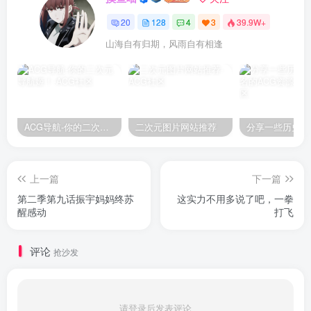
20
128
4
3
39.9W+
山海自有归期，风雨自有相逢
ACG导航-你的二次元导航姬！
二次元图片网站推荐
上一篇
下一篇
第二季第九话振宇妈妈终苏
这实力不用多说了吧，一拳
醒感动
打飞
评论
抢沙发
请登录后发表评论