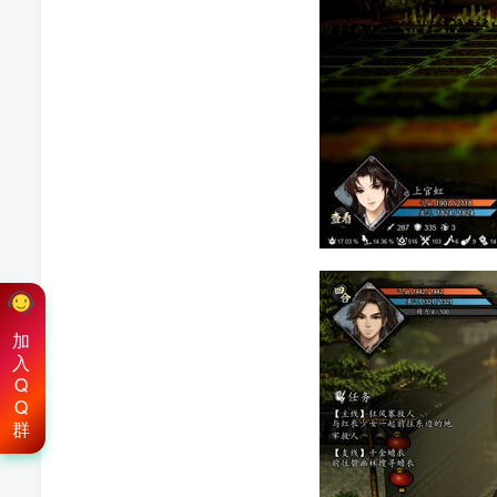
加
入
Q
Q
群