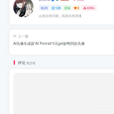
20
128
4
3
40W+
山海自有归期，风雨自有相逢
上一篇
AI头像生成器“AI Portrait”0元get妙鸭同款头像
评论
抢沙发