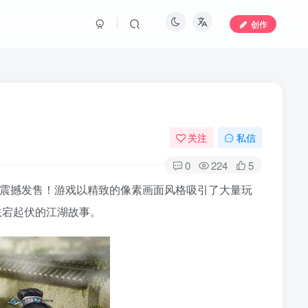
创作
关注
私信
0
224
5
eam平台震撼发售！游戏以精致的像素画面风格吸引了大量玩
跌宕起伏的江湖故事。