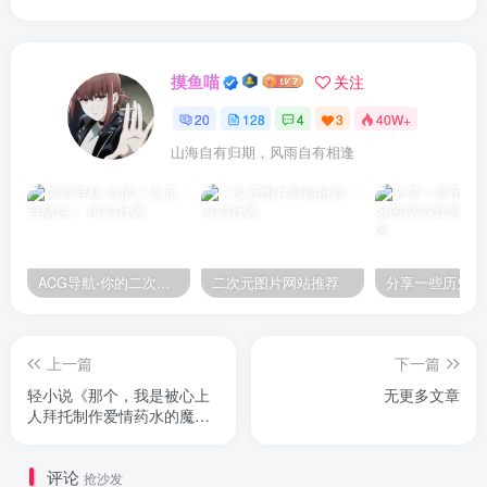
摸鱼喵
关注
20
128
4
3
40W+
山海自有归期，风雨自有相逢
ACG导航-你的二次元导航姬！
二次元图片网站推荐
上一篇
下一篇
轻小说《那个，我是被心上
无更多文章
人拜托制作爱情药水的魔
女》2026 年动画化
评论
抢沙发