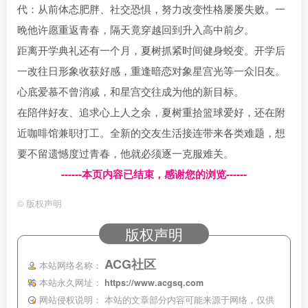
代：从前体态肥胖、社交恐惧，努力改变性格屡屡失败。一
晚他许愿重返青春，隔天竟穿越回到升入高中前夕。
距离开学典礼还有一个月，夏树抓紧时间健身蜕变。开学后
一改往日形象收获好感，重逢暗恋对象星宫光等一众旧友。
心底爱慕不曾消减，和星宫交往成为他的新目标。
在陪伴好友、追求心上人之余，夏树重拾篮球爱好，还在附
近咖啡馆兼职打工。全新的交友生活接连带来各类难题，想
要不留遗憾度过青春，他就必须逐一克服难关。
------本页内容已结束，感谢您的浏览------
©
版权声明
版权声明
ACG社区
本站网络名称：
本站永久网址：
https://www.acgsq.com
网站侵权说明：
本站的文章部分内容可能来源于网络，仅供