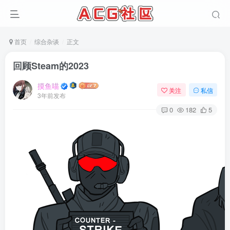
首页
综合杂谈
正文
回顾Steam的2023
摸鱼喵
关注
私信
3年前发布
0
182
5