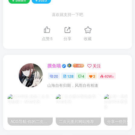
喜欢就支持一下吧
点赞
5
分享
收藏
摸鱼喵
关注
20
128
4
3
40W+
山海自有归期，风雨自有相逢
ACG导航-你的二次元导航姬！
二次元图片网站推荐