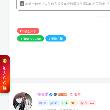
3
本站一律禁止以任何方式发布或转载任何违法的相关信息，
动态分享
# New Arc Line
# 冒险之旅
加
入
Q
Q
群
摸鱼喵
关注
20
128
4
3
39.9W+