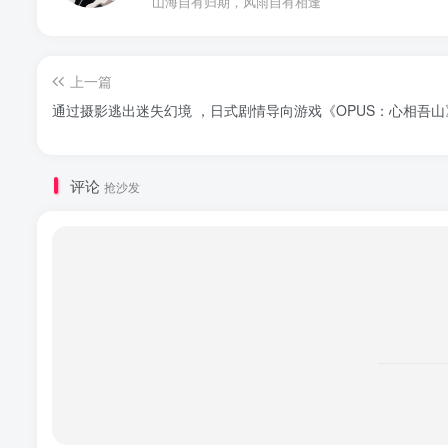
山海自有归期，风雨自有相逢
上一篇
通过摄影逃出迷失幻境 ，日式剧情导向游戏《OPUS：心相吾
评论
抢沙发