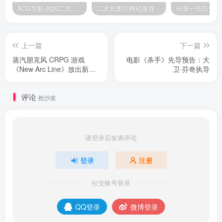
ACG导航-你的二次元导航姬！
二次元图片网站推荐
上一篇
下一篇
蒸汽朋克风 CRPG 游戏
电影《杀手》先导预告：大
《New Arc Line》放出新预
卫·芬奇执导
告
评论
抢沙发
请登录后发表评论
登录
注册
社交账号登录
QQ登录
微博登录