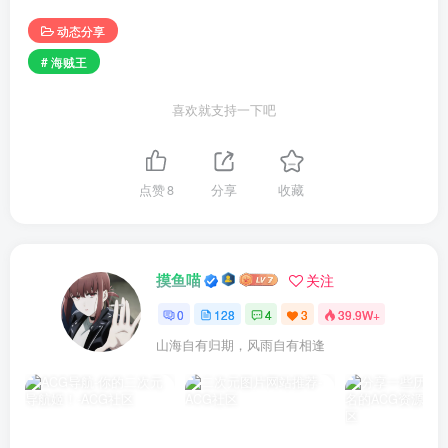
动态分享
# 海贼王
喜欢就支持一下吧
点赞
8
分享
收藏
摸鱼喵
关注
0
128
4
3
39.9W+
山海自有归期，风雨自有相逢